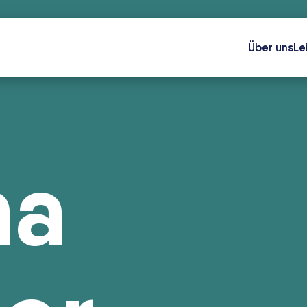
Über uns
Le
na